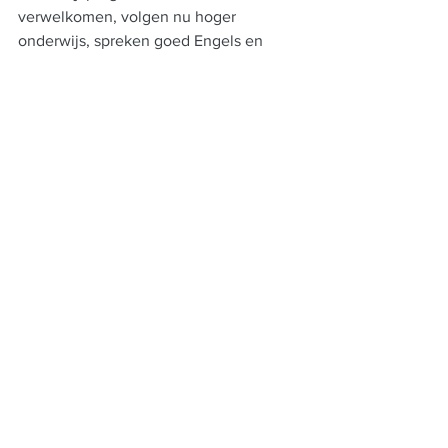
verwelkomen, volgen nu hoger 
onderwijs, spreken goed Engels en 
kunnen hun toekomst met vertrouwen 
tegemoetzien. De vreugde was van de 
gezichten van ‘onze kinderen’ af te 
lezen. Met veel trots droegen ze hun 
schooluniformen en genoten er 
zichtbaar van om met de riksja naar 
school gebracht te worden. Alle 
inspanningen en investeringen in dit 
mooie project zijn hiermee wat ons 
betreft gerechtvaardigd.