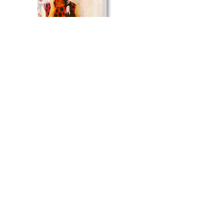
International Criminal Court -
Report Genocide is
Loading in Nigeria
November 2020
English
Ontvoering, bekering en kindhuwelijken van
meisjes uit religieuze minderheden in Pakistan
November 2020
Nederlands