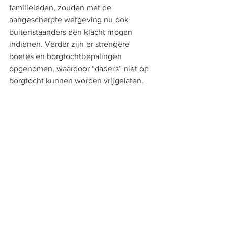
familieleden, zouden met de 
aangescherpte wetgeving nu ook 
buitenstaanders een klacht mogen 
indienen. Verder zijn er strengere 
boetes en borgtochtbepalingen 
opgenomen, waardoor “daders” niet op 
borgtocht kunnen worden vrijgelaten.
Bron: 
International Christian Concern (ICC), 
Premier Christian News, 
Hindustan Times
Tags:
India
Raimunia Bhagat
Arun Pannalal
Chhattisgarh’s Christian Forum
Sarv Adi Dal