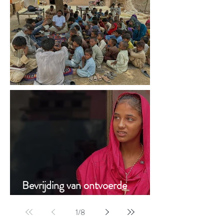
Steun aan bekeerde Hindoes
Bevrijding van ontvoerde
kinderen
1
/
8