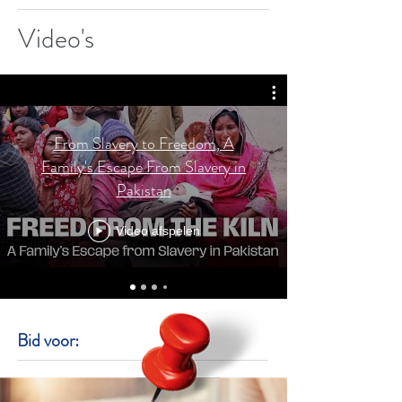
Video's
From Slavery to Freedom, A
Family's Escape From Slavery in
Pakistan
Video afspelen
Bid voor: