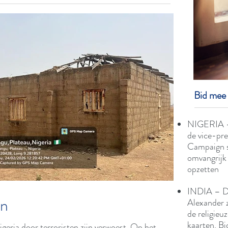
Bid mee
NIGERIA –
de vice-pre
Campaign s
omvangrijk 
opzetten
INDIA – D
en
Alexander z
de religieuz
kaarten. Bi
igeria door terroristen zijn verwoest. Op het