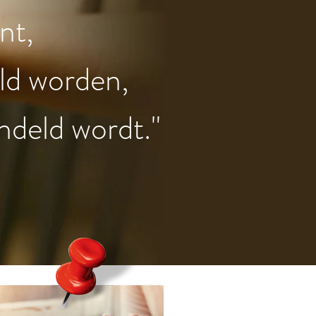
nt,
ld worden,
andeld wordt."