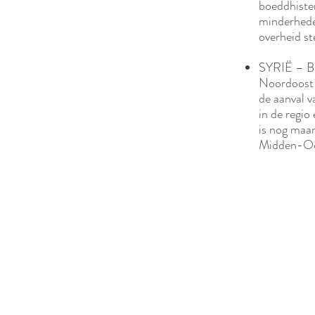
boeddhisten
minderhede
overheid st
SYRIË – Bi
Noordoost-S
de aanval v
in de regio
is nog maar
Midden-Oos