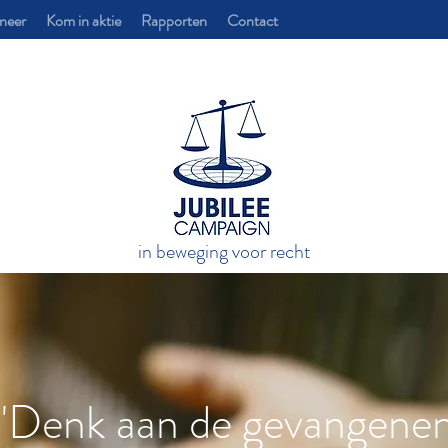
neer
Kom in aktie
Rapporten
Contact
in beweging voor recht
"Denk aan de gevangene