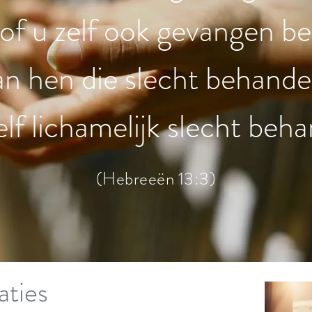
sof u zelf ook gevangen be
an hen die slecht behande
elf lichamelijk slecht beh
(Hebreeën 13:3)
aties