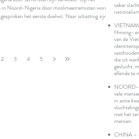
vaker slach
en in Noord-Nigeria door moslimextremisten worden
nationalism
 gesproken het eerste doelwit. Naar schatting zijn er
en uit hun dorp verdreven. Dat wil zeggen dat er dus
VIETNAM/
Hmong- en 
verwoest. Voor de terreurgroepen is de destructie
van de Vie
ht’. Naar hun achterban en de moslimwereld in h
identiteitsp
vasthouden
2
3
4
5
die uit wan
gevlucht, 
ellende te 
NOORD-KO
vele mense
in actie k
vluchteling
met het te
mensen.
CHINA – Bi