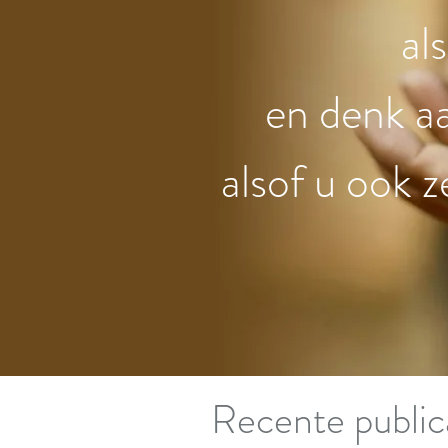
al
en denk a
alsof u ook z
Recente public