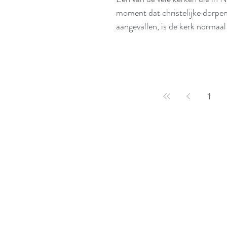
moment dat christelijke dorp
aangevallen, is de kerk normaal
ongeveer twee miljoen christen
ook tienduizenden kerken zijn 
van kerken een ‘heilige opdrac
1