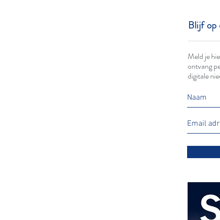
Blijf op
Meld je hi
ontvang pe
digitale ni