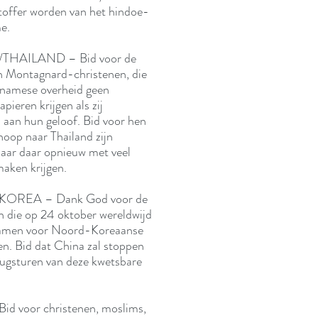
toffer worden van het hindoe-
e.
THAILAND – Bid voor de
Montagnard-christenen, die
tnamese overheid geen
apieren krijgen als zij
 aan hun geloof. Bid voor hen
hoop naar Thailand zijn
maar daar opnieuw met veel
maken krijgen.
REA – Dank God voor de
n die op 24 oktober wereldwijd
wamen voor Noord-Koreaanse
en. Bid dat China zal stoppen
rugsturen van deze kwetsbare
d voor christenen, moslims,